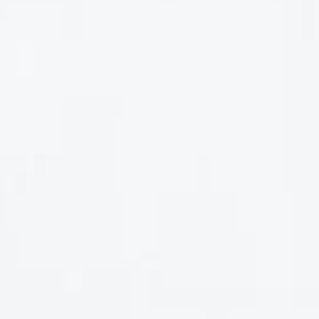
BÁN VANG Ý 18 ĐỘ CHÉN THÁNH GIÁ RẺ NHẤT
HOAKYMART.NET- ĐẠI LÝ PHÂN PHỐI BÁN VANG Ý 18 ĐỘ
CHÉN THÁNH DICIOTTO PRIMITIVO GIÁ [...]
ĐĂNG KÝ EMAIL NHẬN ƯU ĐÃI
Đăng ký để nhận thông báo mới nhất về khuyến mãi, sự kiện
mới nhất dành cho bạn.