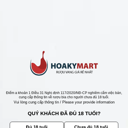
LIÊN HỆ
Số điện thoại: 0987329793
Địa chỉ: 489 Hoàng Quốc Việt, Dịch Vọng Hậu, Cầu Giấy, Hà
Nội, Việt Nam
Email: hoakymart@gmail.com
WEBSITE: https://hoakymart.net/
Điểm a khoản 1 Điều 31 Nghị định 117/2020/NĐ-CP nghiêm cấm việc bán,
cung cấp thông tin về rượu bia cho người chưa đủ 18 tuổi.
Vui lòng cung cấp thông tin / Please your provide information
QUÝ KHÁCH ĐÃ ĐỦ 18 TUỔI?
CHÍNH SÁCH
Đủ 18 tuổi
Chưa đủ 18 tuổi