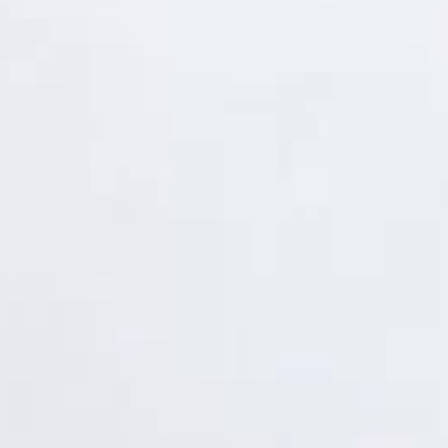
Thống kê truy cập
👁 Tổng truy cập:
1754767
📅 Hôm nay:
3594
📆 Hôm qua:
14948
🟢 Đang online:
58
Fanpapge