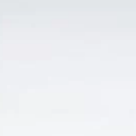
TIN TỨC
Vang Pháp Là Gì? Các
Vùng Vang Pháp Nổi
Tiếng Và Cách Chọn
Vang Pháp Là Gì? Các Vùng Vang Nổi Tiếng
Và Cách Chọn Vang Pháp Phù [...]
TIẾP TỤC ĐỌC
→