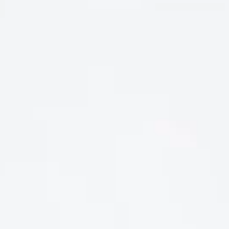
Quà Tặng Doanh Nghiệp Cao Cấp Dịp Lễ
Quà Tặng Doanh Nghiệp Cao Cấp Dịp Lễ, Tết Sang Trọng Và
Ý Nghĩa Quà [...]