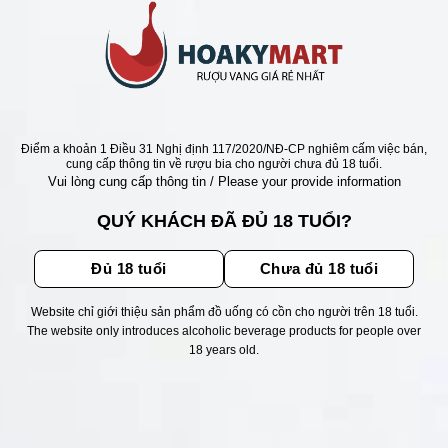
CHÍNH SÁCH
Chính Sách Hoàn Tiền
Chính Sách Giao Hàng
Điểm a khoản 1 Điều 31 Nghị định 117/2020/NĐ-CP nghiêm cấm việc bán,
cung cấp thông tin về rượu bia cho người chưa đủ 18 tuổi.
Chính Sách Đổi Trả - Bảo Hành
Vui lòng cung cấp thông tin / Please your provide information
Bảo Mật Thông Tin Khách Hàng
QUÝ KHÁCH ĐÃ ĐỦ 18 TUỔI?
Phương Thức Thanh Toán
Đủ 18 tuổi
Chưa đủ 18 tuổi
Website chỉ giới thiệu sản phẩm đồ uống có cồn cho người trên 18 tuổi.
Địa chỉ
The website only introduces alcoholic beverage products for people over
18 years old.