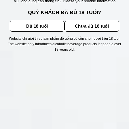
Vui lòng cung cấp thông tin / Please your provide information
QUÝ KHÁCH ĐÃ ĐỦ 18 TUỔI?
Đủ 18 tuổi
Chưa đủ 18 tuổi
Website chỉ giới thiệu sản phẩm đồ uống có cồn cho người trên 18 tuổi.
The website only introduces alcoholic beverage products for people over
18 years old.
Cách chọn vang Ý phù hợp với từng nhu cầu sử dụng
Cách chọn vang Ý phù hợp với từng nhu cầu sử dụng Rượu
vang ngày [...]