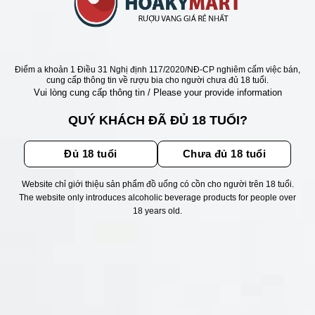
LIÊN HỆ
Số điện thoại: 0987329793
Điểm a khoản 1 Điều 31 Nghị định 117/2020/NĐ-CP nghiêm cấm việc bán,
Địa chỉ: 489 Hoàng Quốc Việt, Dịch Vọng Hậu, Cầu Giấy, Hà
cung cấp thông tin về rượu bia cho người chưa đủ 18 tuổi.
Nội, Việt Nam
Vui lòng cung cấp thông tin / Please your provide information
Email: hoakymart@gmail.com
QUÝ KHÁCH ĐÃ ĐỦ 18 TUỔI?
WEBSITE: https://hoakymart.net/
Đủ 18 tuổi
Chưa đủ 18 tuổi
Website chỉ giới thiệu sản phẩm đồ uống có cồn cho người trên 18 tuổi.
The website only introduces alcoholic beverage products for people over
18 years old.
CHÍNH SÁCH