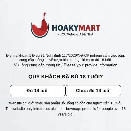
RƯỢU VANG ĐỘC LẠ
R
PH
RƯỢU VANG ĐỘC LẠ – Khám phá những
ĐA
dòng vang khác biệt, đáng thử [...]
R
ORA
Điểm a khoản 1 Điều 31 Nghị định 117/2020/NĐ-CP nghiêm cấm việc bán,
cung cấp thông tin về rượu bia cho người chưa đủ 18 tuổi.
Vui lòng cung cấp thông tin / Please your provide information
QUÝ KHÁCH ĐÃ ĐỦ 18 TUỔI?
ầm
ho
Đủ 18 tuổi
Chưa đủ 18 tuổi
g Vị
Website chỉ giới thiệu sản phẩm đồ uống có cồn cho người trên 18 tuổi.
The website only introduces alcoholic beverage products for people over 18
.]
years old.