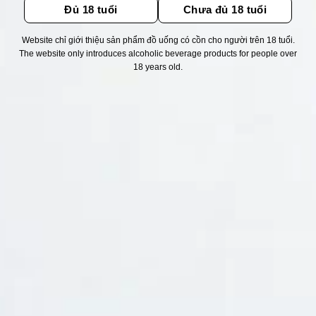
Đủ 18 tuổi
Chưa đủ 18 tuổi
CHÍNH SÁCH
Chính Sách Hoàn Tiền
Website chỉ giới thiệu sản phẩm đồ uống có cồn cho người trên 18 tuổi.
The website only introduces alcoholic beverage products for people over
Chính Sách Giao Hàng
18 years old.
Chính Sách Đổi Trả - Bảo Hành
Bảo Mật Thông Tin Khách Hàng
Phương Thức Thanh Toán
Địa chỉ