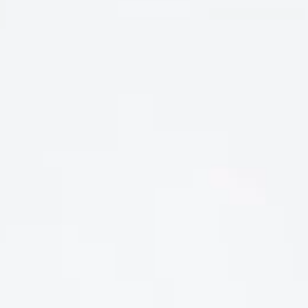
Rượu vang ngọt là gì? Top chai vang ngọt đỏ dễ uống,
giá tốt 2026
Rượu vang ngọt là gì? Top chai vang ngọt đỏ dễ uống, giá tốt
2026 [...]