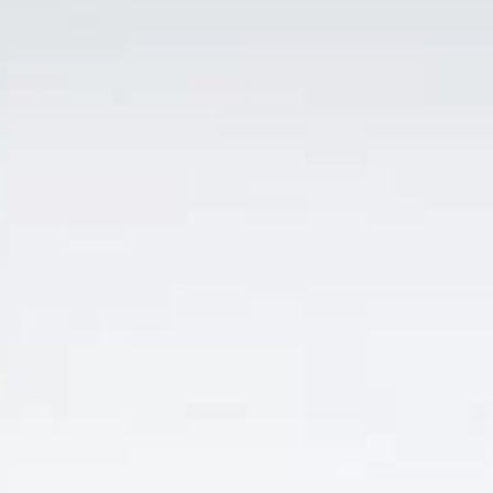
TIN TỨC
Cách chọn vang Ý phù
hợp với từng nhu cầu sử
dụng
Cách chọn vang Ý phù hợp với từng nhu cầu
sử dụng Rượu vang ngày [...]
TIẾP TỤC ĐỌC
→