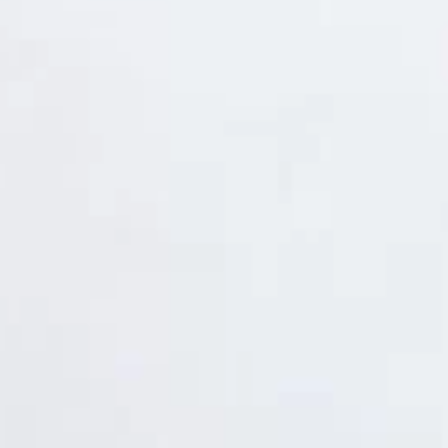
Thống kê truy cập
👁 Tổng truy cập:
1710418
📅 Hôm nay:
1574
📆 Hôm qua:
11524
🟢 Đang online:
68
Fanpapge