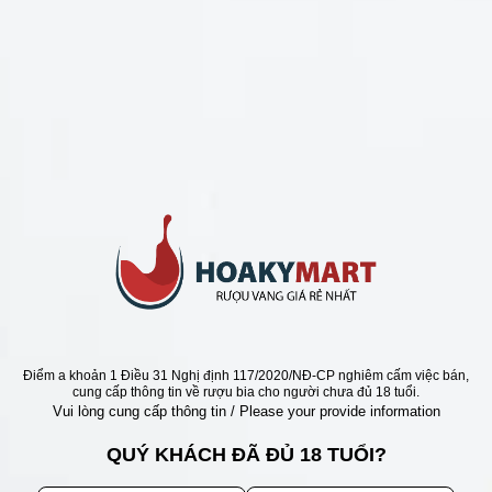
LIÊN HỆ
Số điện thoại: 0987329793
Địa chỉ: 489 Hoàng Quốc Việt, Dịch Vọng Hậu, Cầu Giấy, Hà
Nội, Việt Nam
Email: hoakymart@gmail.com
WEBSITE: https://hoakymart.net/
Điểm a khoản 1 Điều 31 Nghị định 117/2020/NĐ-CP nghiêm cấm việc bán,
cung cấp thông tin về rượu bia cho người chưa đủ 18 tuổi.
Vui lòng cung cấp thông tin / Please your provide information
QUÝ KHÁCH ĐÃ ĐỦ 18 TUỔI?