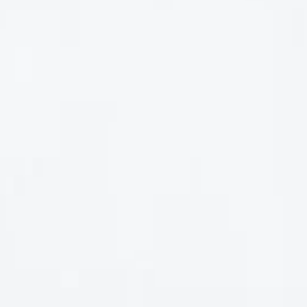
Rượu Vang Ngọt – Dòng Vang Dành Cho Người Yêu
Hương Vị Ngọt Ngào
Rượu Vang Ngọt – Dòng Vang Dành Cho Người Yêu Hương Vị
Ngọt Ngào Trong [...]
ĐĂNG KÝ EMAIL NHẬN ƯU ĐÃI
Đăng ký để nhận thông báo mới nhất về khuyến mãi, sự kiện
mới nhất dành cho bạn.