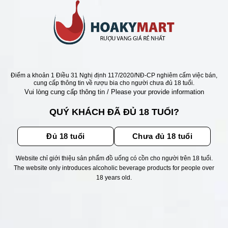
CHÍNH SÁCH
Chính Sách Hoàn Tiền
Chính Sách Giao Hàng
Điểm a khoản 1 Điều 31 Nghị định 117/2020/NĐ-CP nghiêm cấm việc bán,
cung cấp thông tin về rượu bia cho người chưa đủ 18 tuổi.
Chính Sách Đổi Trả - Bảo Hành
Vui lòng cung cấp thông tin / Please your provide information
Bảo Mật Thông Tin Khách Hàng
QUÝ KHÁCH ĐÃ ĐỦ 18 TUỔI?
Phương Thức Thanh Toán
Đủ 18 tuổi
Chưa đủ 18 tuổi
Website chỉ giới thiệu sản phẩm đồ uống có cồn cho người trên 18 tuổi.
Địa chỉ
The website only introduces alcoholic beverage products for people over
18 years old.