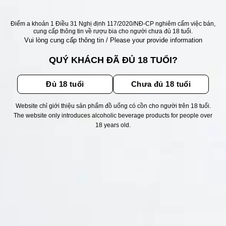
Bảo Mật Thông Tin Khách Hàng
Phương Thức Thanh Toán
Điểm a khoản 1 Điều 31 Nghị định 117/2020/NĐ-CP nghiêm cấm việc bán,
cung cấp thông tin về rượu bia cho người chưa đủ 18 tuổi.
Vui lòng cung cấp thông tin / Please your provide information
QUÝ KHÁCH ĐÃ ĐỦ 18 TUỔI?
Địa chỉ
Đủ 18 tuổi
Chưa đủ 18 tuổi
Website chỉ giới thiệu sản phẩm đồ uống có cồn cho người trên 18 tuổi.
The website only introduces alcoholic beverage products for people over
18 years old.
Thống kê truy cập
👁 Tổng truy cập:
1723635