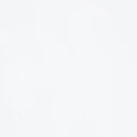
LIÊN HỆ
Số điện thoại: 0987329793
Địa chỉ: 489 Hoàng Quốc Việt, Dịch Vọng Hậu, Cầu Giấy, Hà
Nội, Việt Nam
Email: hoakymart@gmail.com
WEBSITE: https://hoakymart.net/