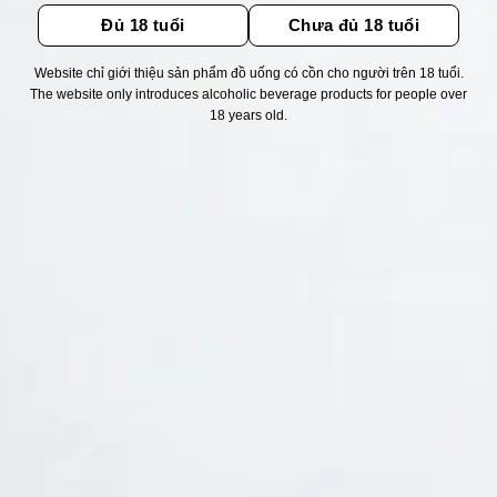
Đủ 18 tuổi
Chưa đủ 18 tuổi
Website chỉ giới thiệu sản phẩm đồ uống có cồn cho người trên 18 tuổi.
The website only introduces alcoholic beverage products for people over
Thống kê truy cập
18 years old.
👁 Tổng truy cập:
1715136
📅 Hôm nay:
6291
📆 Hôm qua:
11524
🟢 Đang online:
31
Fanpapge