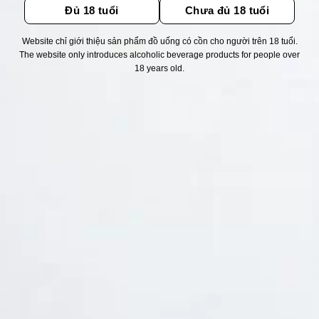
Đủ 18 tuổi
Chưa đủ 18 tuổi
Website chỉ giới thiệu sản phẩm đồ uống có cồn cho người trên 18 tuổi.
Thống kê truy cập
The website only introduces alcoholic beverage products for people over
18 years old.
👁 Tổng truy cập:
1738902
📅 Hôm nay:
2689
📆 Hôm qua:
14976
🟢 Đang online:
58
Fanpapge