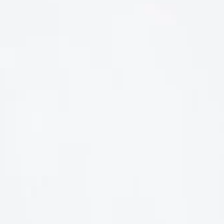
LIÊN HỆ
Số điện thoại: 0987329793
Địa chỉ: 489 Hoàng Quốc Việt, Dịch Vọng Hậu, Cầu Giấy, Hà
Nội, Việt Nam
Email: hoakymart@gmail.com
WEBSITE: https://hoakymart.net/