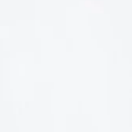
LIÊN HỆ
Số điện thoại: 0987329793
Địa chỉ: 489 Hoàng Quốc Việt, Dịch Vọng Hậu, Cầu Giấy, Hà
Nội, Việt Nam
Email: hoakymart@gmail.com
WEBSITE: https://hoakymart.net/