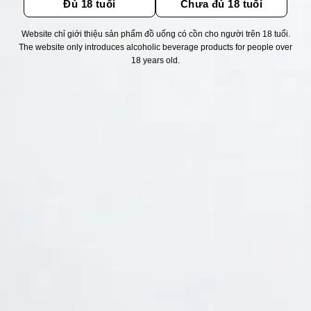
Đủ 18 tuổi
Chưa đủ 18 tuổi
Website chỉ giới thiệu sản phẩm đồ uống có cồn cho người trên 18 tuổi.
Thống kê truy cập
The website only introduces alcoholic beverage products for people over
18 years old.
👁 Tổng truy cập:
1714077
📅 Hôm nay:
5232
📆 Hôm qua:
11524
🟢 Đang online:
38
Fanpapge