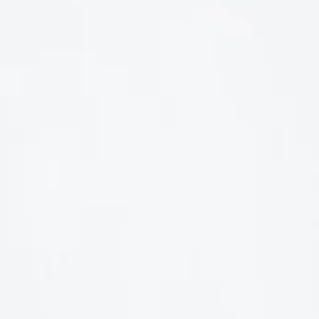
LIÊN HỆ
Số điện thoại: 0987329793
Địa chỉ: 489 Hoàng Quốc Việt, Dịch Vọng Hậu, Cầu Giấy, Hà
Nội, Việt Nam
Email: hoakymart@gmail.com
WEBSITE: https://hoakymart.net/