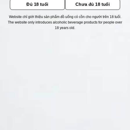
Đủ 18 tuổi
Chưa đủ 18 tuổi
Website chỉ giới thiệu sản phẩm đồ uống có cồn cho người trên 18 tuổi.
Thống kê truy cập
The website only introduces alcoholic beverage products for people over
18 years old.
👁 Tổng truy cập:
1740101
📅 Hôm nay:
3887
📆 Hôm qua:
14976
🟢 Đang online:
56
Fanpapge