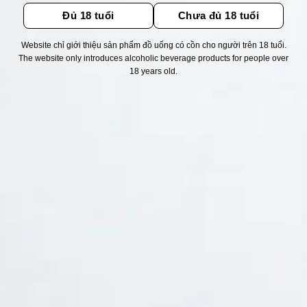
Đủ 18 tuổi
Chưa đủ 18 tuổi
Website chỉ giới thiệu sản phẩm đồ uống có cồn cho người trên 18 tuổi.
The website only introduces alcoholic beverage products for people over
Thống kê truy cập
18 years old.
👁 Tổng truy cập:
1728362
📅 Hôm nay:
7131
📆 Hôm qua:
12384
🟢 Đang online:
45
Fanpapge