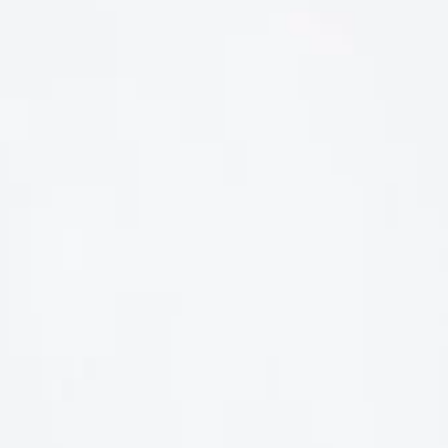
LIÊN HỆ
Số điện thoại: 0987329793
Địa chỉ: 489 Hoàng Quốc Việt, Dịch Vọng Hậu, Cầu Giấy, Hà
Nội, Việt Nam
Email: hoakymart@gmail.com
WEBSITE: https://hoakymart.net/