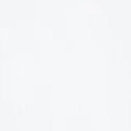
LIÊN HỆ
Số điện thoại: 0987329793
Địa chỉ: 489 Hoàng Quốc Việt, Dịch Vọng Hậu, Cầu Giấy, Hà
Nội, Việt Nam
Email: hoakymart@gmail.com
WEBSITE: https://hoakymart.net/