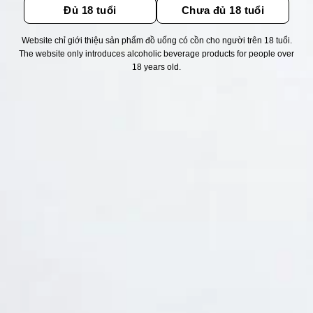
Đủ 18 tuổi
Chưa đủ 18 tuổi
Website chỉ giới thiệu sản phẩm đồ uống có cồn cho người trên 18 tuổi.
Thống kê truy cập
The website only introduces alcoholic beverage products for people over
18 years old.
👁 Tổng truy cập:
1737814
📅 Hôm nay:
1601
📆 Hôm qua:
14976
🟢 Đang online:
56
Fanpapge