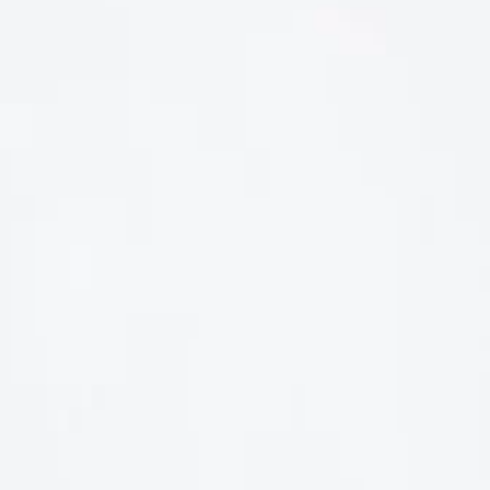
LIÊN HỆ
Số điện thoại: 0987329793
Địa chỉ: 489 Hoàng Quốc Việt, Dịch Vọng Hậu, Cầu Giấy, Hà
Nội, Việt Nam
Email: hoakymart@gmail.com
WEBSITE: https://hoakymart.net/