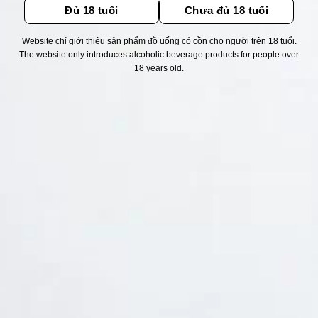
Đủ 18 tuổi
Chưa đủ 18 tuổi
Website chỉ giới thiệu sản phẩm đồ uống có cồn cho người trên 18 tuổi.
Thống kê truy cập
The website only introduces alcoholic beverage products for people over
18 years old.
👁 Tổng truy cập:
1734652
📅 Hôm nay:
13418
📆 Hôm qua:
12384
🟢 Đang online:
42
Fanpapge