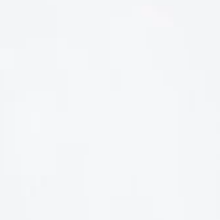
LIÊN HỆ
Số điện thoại: 0987329793
Địa chỉ: 489 Hoàng Quốc Việt, Dịch Vọng Hậu, Cầu Giấy, Hà
Nội, Việt Nam
Email: hoakymart@gmail.com
WEBSITE: https://hoakymart.net/