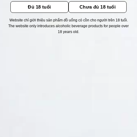
Đủ 18 tuổi
Chưa đủ 18 tuổi
Website chỉ giới thiệu sản phẩm đồ uống có cồn cho người trên 18 tuổi.
The website only introduces alcoholic beverage products for people over
Thống kê truy cập
18 years old.
👁 Tổng truy cập:
1716278
📅 Hôm nay:
7432
📆 Hôm qua:
11524
🟢 Đang online:
20
Fanpapge