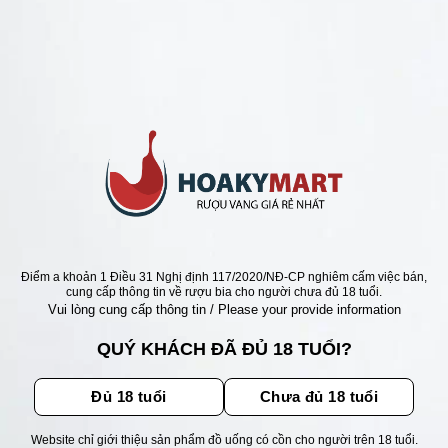
ANG CHILE RẺ NHẤT 95K
CHILE ANTAI CABERNET
GNON => GIÁ QUÁ RẺ
Giá
Giá
0
₫
185.000
₫
gốc
hiện
là:
tại
250.000 ₫.
là:
185.000 ₫.
ẬN ƯU ĐÃI
Điểm a khoản 1 Điều 31 Nghị định 117/2020/NĐ-CP nghiêm cấm việc bán,
cung cấp thông tin về rượu bia cho người chưa đủ 18 tuổi.
Vui lòng cung cấp thông tin / Please your provide information
ãi, sự kiện mới nhất dành cho
QUÝ KHÁCH ĐÃ ĐỦ 18 TUỔI?
Đủ 18 tuổi
Chưa đủ 18 tuổi
Website chỉ giới thiệu sản phẩm đồ uống có cồn cho người trên 18 tuổi.