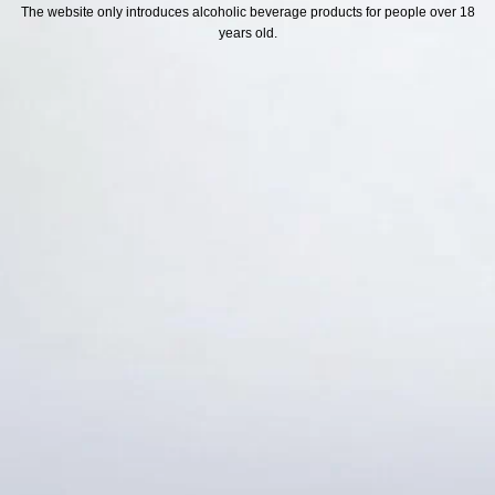
H SÁCH
Địa chỉ
The website only introduces alcoholic beverage products for people over 18
years old.
ách Hoàn Tiền
ách Giao Hàng
ch Đổi Trả - Bảo Hành
 Thông Tin Khách Hàng
Thức Thanh Toán
Thống kê truy cập
👁 Tổng truy cập:
1745040
📅 Hôm nay:
8821
📆 Hôm qua:
14976
🟢 Đang online:
48