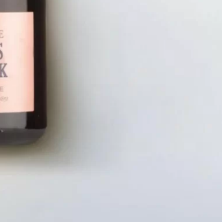
LIÊN HỆ
CHÍN
Số điện thoại: 0987329793
Chính S
Địa chỉ: 489 Hoàng Quốc Việt, Dịch
Chính S
Vọng Hậu, Cầu Giấy, Hà Nội, Việt Nam
Chính Sá
Email: hoakymart@gmail.com
Bảo Mật
WEBSITE: https://hoakymart.net/
Phương 