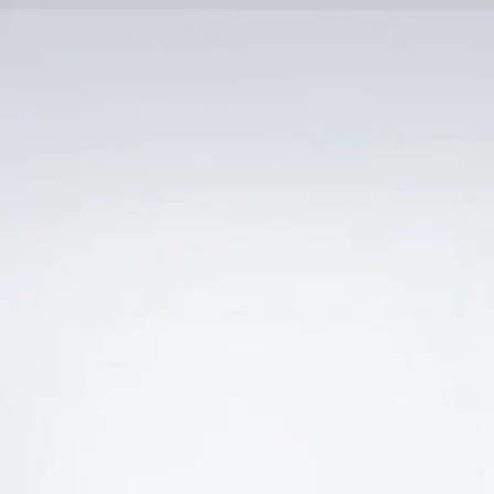
Trang Chủ
SẢN PHẨM KHUYẾN 
Ẻ “ANTAI CABERNET SAUVIGNON GIÁ CỰC RẺ”
-26%