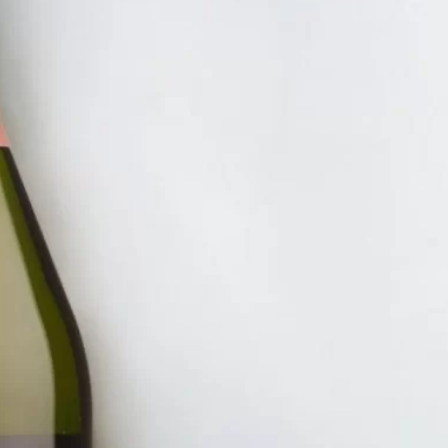
RƯỢU V
VANG 
SAUVI
250.00
ĐĂNG KÝ EMAIL NH
Đăng ký để nhận thông báo mới nhất về khuyến m
bạn.