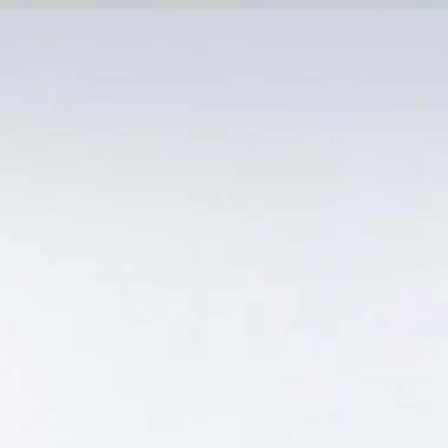
MẠI TỐT
Tin Tức
SẢN PHẨM BÁN CHẠY
GIỎ HÀNG /
0
₫
Hiển thị kết quả duy nhất