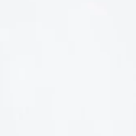
LIÊN HỆ
Số điện thoại: 0987329793
Địa chỉ: 489 Hoàng Quốc Việt, Dịch Vọng Hậu, Cầu Giấy, Hà
Nội, Việt Nam
Email: hoakymart@gmail.com
WEBSITE: https://hoakymart.net/