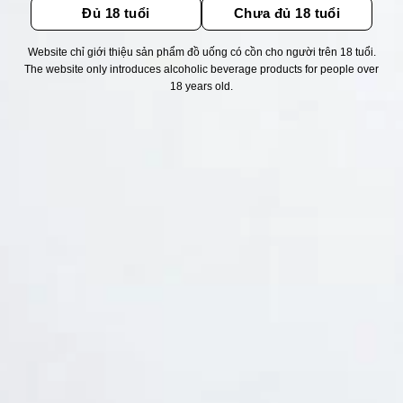
Đủ 18 tuổi
Chưa đủ 18 tuổi
Website chỉ giới thiệu sản phẩm đồ uống có cồn cho người trên 18 tuổi.
Thống kê truy cập
The website only introduces alcoholic beverage products for people over
18 years old.
👁 Tổng truy cập:
1708724
📅 Hôm nay:
11404
📆 Hôm qua:
11651
🟢 Đang online:
27
Fanpapge