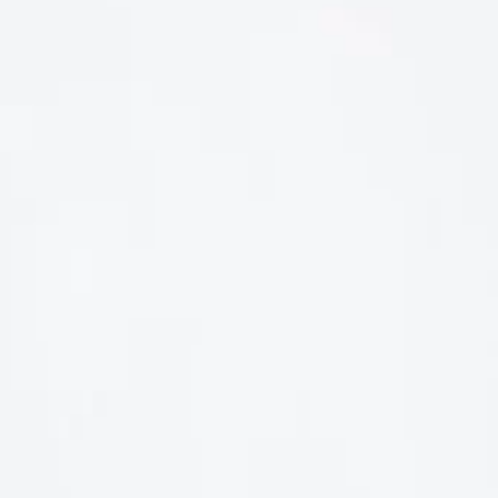
LIÊN HỆ
Số điện thoại: 0987329793
Địa chỉ: 489 Hoàng Quốc Việt, Dịch Vọng Hậu, Cầu Giấy, Hà
Nội, Việt Nam
Email: hoakymart@gmail.com
WEBSITE: https://hoakymart.net/