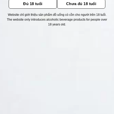
Đủ 18 tuổi
Chưa đủ 18 tuổi
Website chỉ giới thiệu sản phẩm đồ uống có cồn cho người trên 18 tuổi.
Thống kê truy cập
The website only introduces alcoholic beverage products for people over
18 years old.
👁 Tổng truy cập:
1720548
📅 Hôm nay:
11701
📆 Hôm qua:
11524
🟢 Đang online:
53
Fanpapge