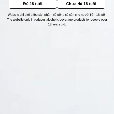
Đủ 18 tuổi
Chưa đủ 18 tuổi
Website chỉ giới thiệu sản phẩm đồ uống có cồn cho người trên 18 tuổi.
Thống kê truy cập
The website only introduces alcoholic beverage products for people over
18 years old.
👁 Tổng truy cập:
1757105
📅 Hôm nay:
5932
📆 Hôm qua:
14948
🟢 Đang online:
33
Fanpapge