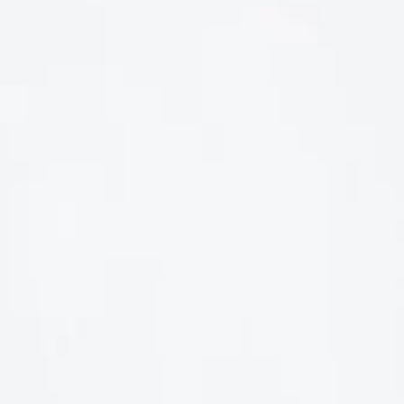
LIÊN HỆ
Số điện thoại: 0987329793
Địa chỉ: 489 Hoàng Quốc Việt, Dịch Vọng Hậu, Cầu Giấy, Hà
Nội, Việt Nam
Email: hoakymart@gmail.com
WEBSITE: https://hoakymart.net/