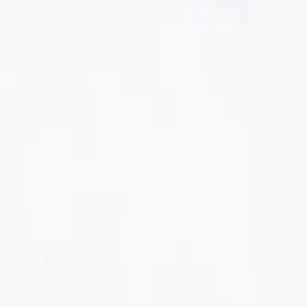
LIÊN HỆ
Số điện thoại: 0987329793
Địa chỉ: 489 Hoàng Quốc Việt, Dịch Vọng Hậu, Cầu Giấy, Hà
Nội, Việt Nam
Email: hoakymart@gmail.com
WEBSITE: https://hoakymart.net/