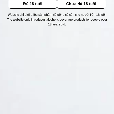
Đủ 18 tuổi
Chưa đủ 18 tuổi
Website chỉ giới thiệu sản phẩm đồ uống có cồn cho người trên 18 tuổi.
Thống kê truy cập
The website only introduces alcoholic beverage products for people over
18 years old.
👁 Tổng truy cập:
1729556
📅 Hôm nay:
8325
📆 Hôm qua:
12384
🟢 Đang online:
51
Fanpapge