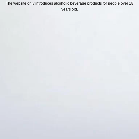
H SÁCH
Địa chỉ
The website only introduces alcoholic beverage products for people over 18
years old.
ách Hoàn Tiền
ách Giao Hàng
ch Đổi Trả - Bảo Hành
 Thông Tin Khách Hàng
Thức Thanh Toán
Thống kê truy cập
👁 Tổng truy cập:
1724751
📅 Hôm nay:
3520
📆 Hôm qua:
12384
🟢 Đang online:
51