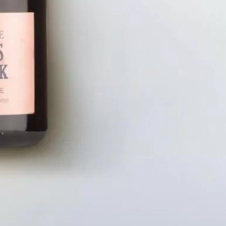
LIÊN HỆ
CHÍN
Số điện thoại: 0987329793
Chính S
Địa chỉ: 489 Hoàng Quốc Việt, Dịch
Chính S
Vọng Hậu, Cầu Giấy, Hà Nội, Việt Nam
Chính Sá
Email: hoakymart@gmail.com
Bảo Mật
WEBSITE: https://hoakymart.net/
Phương 