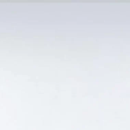
MẠI TỐT
Tin Tức
SẢN PHẨM BÁN CHẠY
GIỎ HÀNG /
0
₫
Hiển thị kết quả duy nhất
UÁ RẺ”