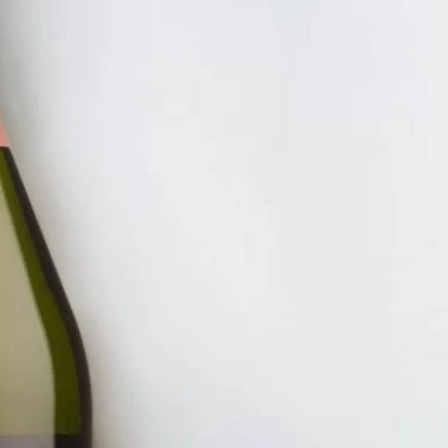
RƯỢU V
RƯỢU 
GRIGI
675.00
ĐĂNG KÝ EMAIL NH
Đăng ký để nhận thông báo mới nhất về khuyến m
bạn.