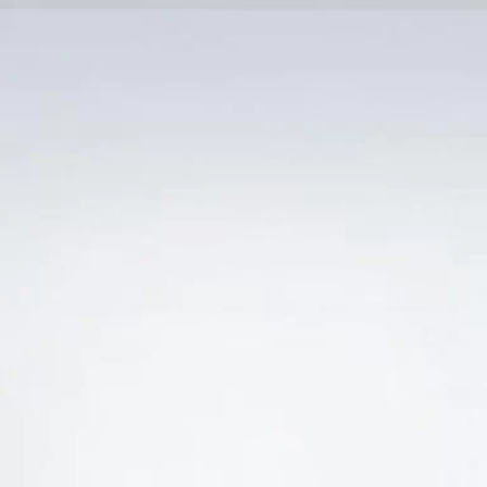
Trang Chủ
SẢN PHẨM KHUYẾN 
Ẻ “BÁN RƯỢU VANG AROMA PINOT GRIGIO GIÁ Q
-12%