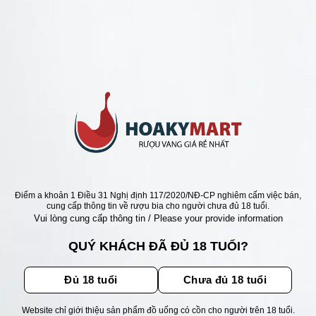
ANG Ý GIÁ RẺ NHẤT
VANG Ý AROMA PINOT
O => BÁN RẺ NHẤT
Giá
Giá
0
₫
595.000
₫
gốc
hiện
là:
tại
675.000 ₫.
là:
595.000 ₫.
ẬN ƯU ĐÃI
Điểm a khoản 1 Điều 31 Nghị định 117/2020/NĐ-CP nghiêm cấm việc bán,
cung cấp thông tin về rượu bia cho người chưa đủ 18 tuổi.
Vui lòng cung cấp thông tin / Please your provide information
ãi, sự kiện mới nhất dành cho
QUÝ KHÁCH ĐÃ ĐỦ 18 TUỔI?
Đủ 18 tuổi
Chưa đủ 18 tuổi
Website chỉ giới thiệu sản phẩm đồ uống có cồn cho người trên 18 tuổi.