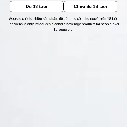
Đủ 18 tuổi
Chưa đủ 18 tuổi
Website chỉ giới thiệu sản phẩm đồ uống có cồn cho người trên 18 tuổi.
The website only introduces alcoholic beverage products for people over
Thống kê truy cập
18 years old.
👁 Tổng truy cập:
1747568
📅 Hôm nay:
11348
📆 Hôm qua:
14976
🟢 Đang online:
41
Fanpapge