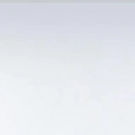
MẠI TỐT
Tin Tức
SẢN PHẨM BÁN CHẠY
GIỎ HÀNG /
0
₫
Hiển thị kết quả duy nhất
AINT