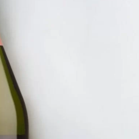
NHẤT 100K
RƯỢU V
VANG
CORBI
2.250.
ĐĂNG KÝ EMAIL NH
Đăng ký để nhận thông báo mới nhất về khuyến m
bạn.