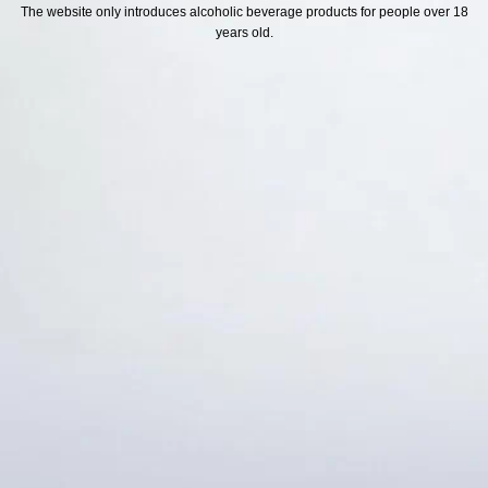
H SÁCH
Địa chỉ
The website only introduces alcoholic beverage products for people over 18
years old.
ách Hoàn Tiền
ách Giao Hàng
ch Đổi Trả - Bảo Hành
 Thông Tin Khách Hàng
Thức Thanh Toán
Thống kê truy cập
👁 Tổng truy cập:
1722918
📅 Hôm nay:
1687
📆 Hôm qua:
12384
🟢 Đang online:
34