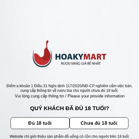
ANG PHÁP =>BÁN RẺ NHẤT 100K
 PHÁP CHATEAU GRAND
N =>GIÁ RẺ NHẤT
Giá
Giá
000
₫
1.230.000
₫
gốc
hiện
là:
tại
2.250.000 ₫.
là:
1.230.000 ₫.
ẬN ƯU ĐÃI
Điểm a khoản 1 Điều 31 Nghị định 117/2020/NĐ-CP nghiêm cấm việc bán,
cung cấp thông tin về rượu bia cho người chưa đủ 18 tuổi.
Vui lòng cung cấp thông tin / Please your provide information
ãi, sự kiện mới nhất dành cho
QUÝ KHÁCH ĐÃ ĐỦ 18 TUỔI?
Đủ 18 tuổi
Chưa đủ 18 tuổi
Website chỉ giới thiệu sản phẩm đồ uống có cồn cho người trên 18 tuổi.