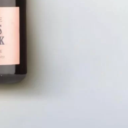
LIÊN HỆ
CHÍN
Số điện thoại: 0987329793
Chính S
Địa chỉ: 489 Hoàng Quốc Việt, Dịch
Chính S
Vọng Hậu, Cầu Giấy, Hà Nội, Việt Nam
Chính Sá
Email: hoakymart@gmail.com
Bảo Mật
WEBSITE: https://hoakymart.net/
Phương 