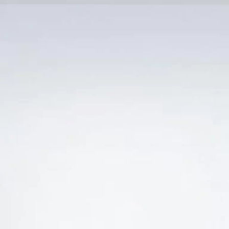
Trang Chủ
SẢN PHẨM KHUYẾN 
Ẻ “BÁN RƯỢU VANG CHATEAU GRAND CORBIN S
 NHẤT”
-45%