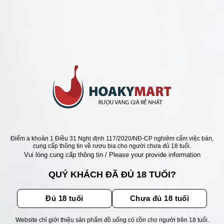
ANG CHILE RẺ NHẤT 95K
 VANG CHILE MONDELAR
 RẺ NHẤT
Giá
Giá
0
₫
120.000
₫
gốc
hiện
là:
tại
185.000 ₫.
là:
120.000 ₫.
ẬN ƯU ĐÃI
Điểm a khoản 1 Điều 31 Nghị định 117/2020/NĐ-CP nghiêm cấm việc bán,
cung cấp thông tin về rượu bia cho người chưa đủ 18 tuổi.
Vui lòng cung cấp thông tin / Please your provide information
ãi, sự kiện mới nhất dành cho
QUÝ KHÁCH ĐÃ ĐỦ 18 TUỔI?
Đủ 18 tuổi
Chưa đủ 18 tuổi
Website chỉ giới thiệu sản phẩm đồ uống có cồn cho người trên 18 tuổi.