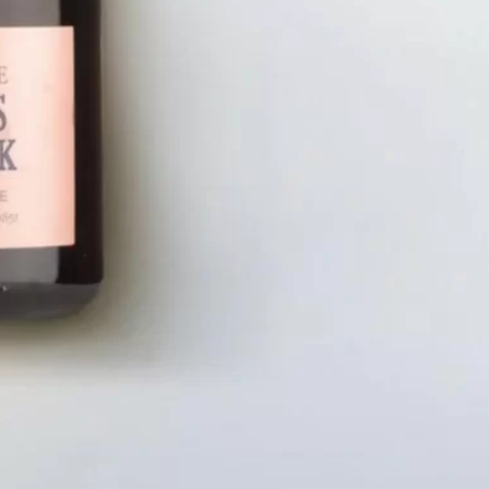
LIÊN HỆ
CHÍN
Số điện thoại: 0987329793
Chính S
Địa chỉ: 489 Hoàng Quốc Việt, Dịch
Chính S
Vọng Hậu, Cầu Giấy, Hà Nội, Việt Nam
Chính Sá
Email: hoakymart@gmail.com
Bảo Mật
WEBSITE: https://hoakymart.net/
Phương 