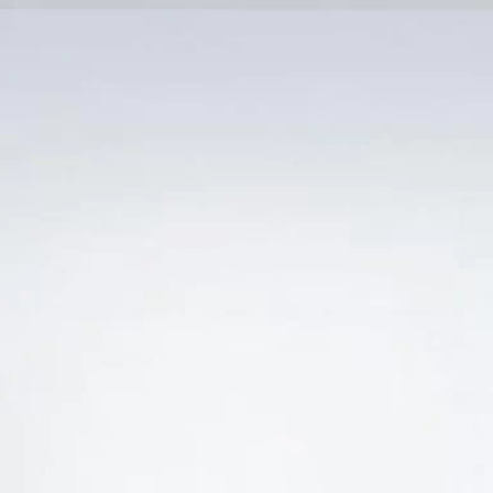
Trang Chủ
SẢN PHẨM KHUYẾN 
HẺ “BÁN RƯỢU VANG CHILE MONDELAR CABERN
-35%