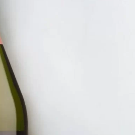
RƯỢU V
RƯỢU
=>BÁN
185.00
ĐĂNG KÝ EMAIL NH
Đăng ký để nhận thông báo mới nhất về khuyến m
bạn.