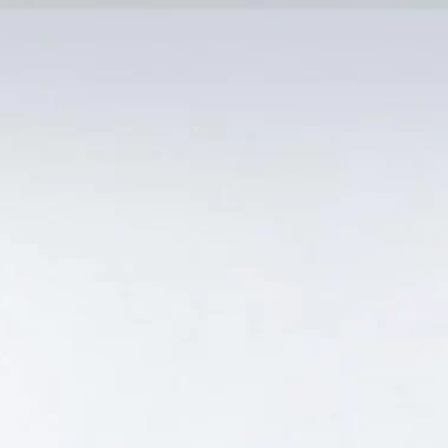
MẠI TỐT
Tin Tức
SẢN PHẨM BÁN CHẠY
GIỎ HÀNG /
0
₫
Hiển thị kết quả duy nhất
ET