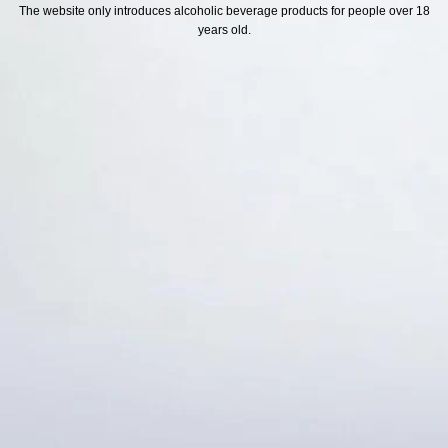
H SÁCH
Địa chỉ
The website only introduces alcoholic beverage products for people over 18
years old.
ách Hoàn Tiền
ách Giao Hàng
ch Đổi Trả - Bảo Hành
 Thông Tin Khách Hàng
Thức Thanh Toán
Thống kê truy cập
👁 Tổng truy cập:
1738999
📅 Hôm nay:
2786
📆 Hôm qua:
14976
🟢 Đang online:
60