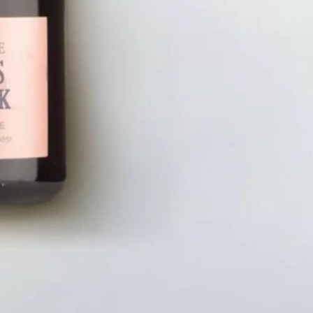
LIÊN HỆ
CHÍN
Số điện thoại: 0987329793
Chính S
Địa chỉ: 489 Hoàng Quốc Việt, Dịch
Chính S
Vọng Hậu, Cầu Giấy, Hà Nội, Việt Nam
Chính Sá
Email: hoakymart@gmail.com
Bảo Mật
WEBSITE: https://hoakymart.net/
Phương 