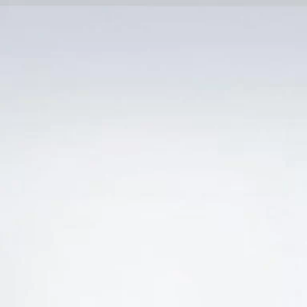
Trang Chủ
SẢN PHẨM KHUYẾN 
Ẻ “BÁN RƯỢU VANG NGỌT UỐNG NGON GIÁ RẺ 
-19%