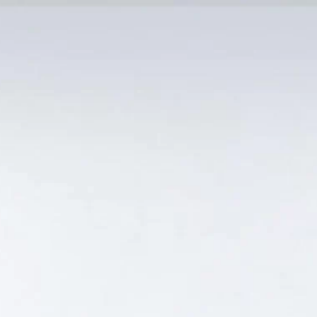
MẠI TỐT
Tin Tức
SẢN PHẨM BÁN CHẠY
GIỎ HÀNG /
0
₫
Hiển thị kết quả duy nhất
NHẤT”