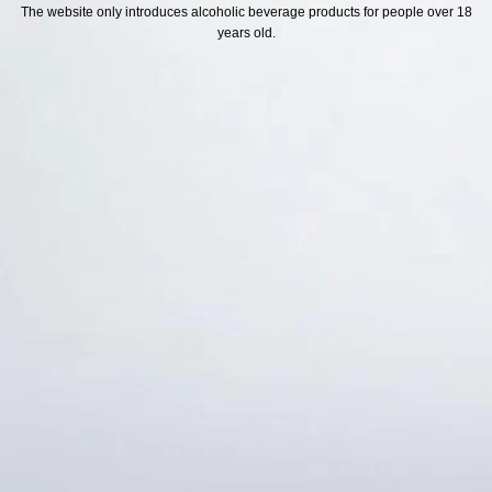
H SÁCH
Địa chỉ
The website only introduces alcoholic beverage products for people over 18
years old.
ách Hoàn Tiền
ách Giao Hàng
ch Đổi Trả - Bảo Hành
 Thông Tin Khách Hàng
Thức Thanh Toán
Thống kê truy cập
👁 Tổng truy cập:
1725220
📅 Hôm nay:
3989
📆 Hôm qua:
12384
🟢 Đang online:
55