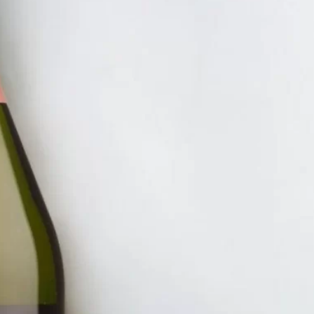
RẺ 150K
RƯỢU VANG Ý GIÁ RẺ NHẤT
RƯỢU C
VANG 
CAVAT
495.00
ĐĂNG KÝ EMAIL NH
Đăng ký để nhận thông báo mới nhất về khuyến m
bạn.