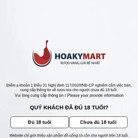
HAMPAGNE GIÁ RẺ NHẤT
NGỌT Ý M MOSCATO
INA PREMIUM =>GIÁ RẺ
Giá
Giá
0
₫
400.000
₫
gốc
hiện
là:
tại
495.000 ₫.
là:
400.000 ₫.
ẬN ƯU ĐÃI
Điểm a khoản 1 Điều 31 Nghị định 117/2020/NĐ-CP nghiêm cấm việc bán,
cung cấp thông tin về rượu bia cho người chưa đủ 18 tuổi.
Vui lòng cung cấp thông tin / Please your provide information
ãi, sự kiện mới nhất dành cho
QUÝ KHÁCH ĐÃ ĐỦ 18 TUỔI?
Đủ 18 tuổi
Chưa đủ 18 tuổi
Website chỉ giới thiệu sản phẩm đồ uống có cồn cho người trên 18 tuổi.