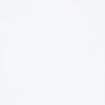
LIÊN HỆ
Số điện thoại: 0987329793
Địa chỉ: 489 Hoàng Quốc Việt, Dịch Vọng Hậu, Cầu Giấy, Hà
Nội, Việt Nam
Email: hoakymart@gmail.com
WEBSITE: https://hoakymart.net/