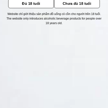
Đủ 18 tuổi
Chưa đủ 18 tuổi
Website chỉ giới thiệu sản phẩm đồ uống có cồn cho người trên 18 tuổi.
Thống kê truy cập
The website only introduces alcoholic beverage products for people over
18 years old.
👁 Tổng truy cập:
1711979
📅 Hôm nay:
3135
📆 Hôm qua:
11524
🟢 Đang online:
43
Fanpapge