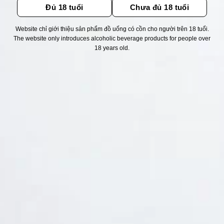
Đủ 18 tuổi
Chưa đủ 18 tuổi
Website chỉ giới thiệu sản phẩm đồ uống có cồn cho người trên 18 tuổi.
Thống kê truy cập
The website only introduces alcoholic beverage products for people over
18 years old.
👁 Tổng truy cập:
1752450
📅 Hôm nay:
1278
📆 Hôm qua:
14948
🟢 Đang online:
39
Fanpapge