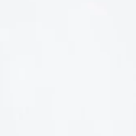
LIÊN HỆ
Số điện thoại: 0987329793
Địa chỉ: 489 Hoàng Quốc Việt, Dịch Vọng Hậu, Cầu Giấy, Hà
Nội, Việt Nam
Email: hoakymart@gmail.com
WEBSITE: https://hoakymart.net/