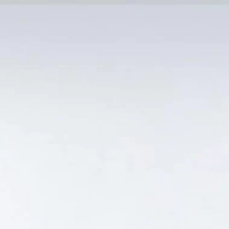
MẠI TỐT
Tin Tức
SẢN PHẨM BÁN CHẠY
GIỎ HÀNG /
0
₫
Hiển thị kết quả duy nhất
ETO RẺ