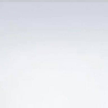
Trang Chủ
SẢN PHẨM KHUYẾN 
HẺ “BÁN RƯỢU VANG TRẮNG DOGAJOLO CARPIN
-26%