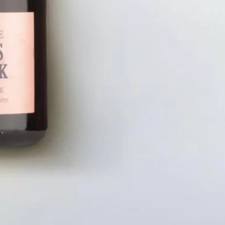
LIÊN HỆ
CHÍN
Số điện thoại: 0987329793
Chính S
Địa chỉ: 489 Hoàng Quốc Việt, Dịch
Chính S
Vọng Hậu, Cầu Giấy, Hà Nội, Việt Nam
Chính Sá
Email: hoakymart@gmail.com
Bảo Mật
WEBSITE: https://hoakymart.net/
Phương 