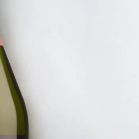
RƯỢU V
VANG
CARPI
700.00
ĐĂNG KÝ EMAIL NH
Đăng ký để nhận thông báo mới nhất về khuyến m
bạn.