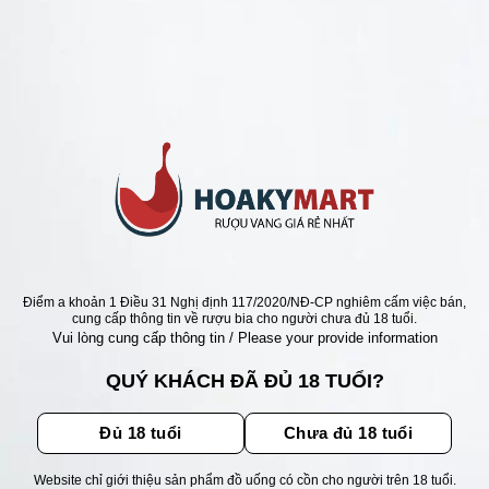
ANG Ý GIÁ RẺ NHẤT
 TRẮNG Ý DOGAJOLO
NETO => CỰC RẺ
Giá
Giá
0
₫
515.000
₫
gốc
hiện
là:
tại
700.000 ₫.
là:
515.000 ₫.
ẬN ƯU ĐÃI
Điểm a khoản 1 Điều 31 Nghị định 117/2020/NĐ-CP nghiêm cấm việc bán,
cung cấp thông tin về rượu bia cho người chưa đủ 18 tuổi.
Vui lòng cung cấp thông tin / Please your provide information
ãi, sự kiện mới nhất dành cho
QUÝ KHÁCH ĐÃ ĐỦ 18 TUỔI?
Đủ 18 tuổi
Chưa đủ 18 tuổi
Website chỉ giới thiệu sản phẩm đồ uống có cồn cho người trên 18 tuổi.