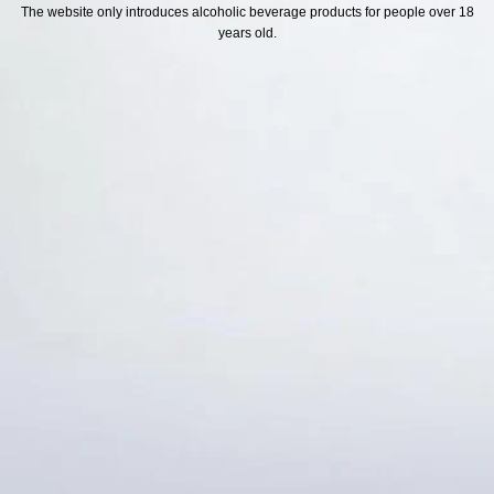
H SÁCH
Địa chỉ
The website only introduces alcoholic beverage products for people over 18
years old.
ách Hoàn Tiền
ách Giao Hàng
ch Đổi Trả - Bảo Hành
 Thông Tin Khách Hàng
Thức Thanh Toán
Thống kê truy cập
👁 Tổng truy cập:
1732898
📅 Hôm nay:
11666
📆 Hôm qua:
12384
🟢 Đang online:
73