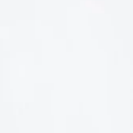
LIÊN HỆ
Số điện thoại: 0987329793
Địa chỉ: 489 Hoàng Quốc Việt, Dịch Vọng Hậu, Cầu Giấy, Hà
Nội, Việt Nam
Email: hoakymart@gmail.com
WEBSITE: https://hoakymart.net/