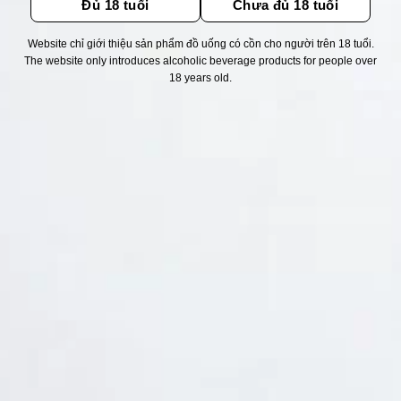
Đủ 18 tuổi
Chưa đủ 18 tuổi
Website chỉ giới thiệu sản phẩm đồ uống có cồn cho người trên 18 tuổi.
Thống kê truy cập
The website only introduces alcoholic beverage products for people over
18 years old.
👁 Tổng truy cập:
1754947
📅 Hôm nay:
3774
📆 Hôm qua:
14948
🟢 Đang online:
44
Fanpapge