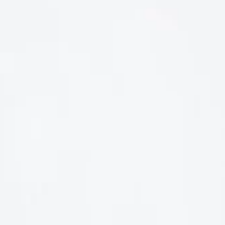
LIÊN HỆ
Số điện thoại: 0987329793
Địa chỉ: 489 Hoàng Quốc Việt, Dịch Vọng Hậu, Cầu Giấy, Hà
Nội, Việt Nam
Email: hoakymart@gmail.com
WEBSITE: https://hoakymart.net/