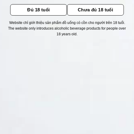
Đủ 18 tuổi
Chưa đủ 18 tuổi
Website chỉ giới thiệu sản phẩm đồ uống có cồn cho người trên 18 tuổi.
The website only introduces alcoholic beverage products for people over
Thống kê truy cập
18 years old.
👁 Tổng truy cập:
1751153
📅 Hôm nay:
14929
📆 Hôm qua:
14976
🟢 Đang online:
40
Fanpapge