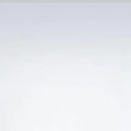
Trang Chủ
SẢN PHẨM KHUYẾN 
 “BÁN RƯỢU VANG Ý 68 VIGNAIOLI GIÁ RẺ TỐT 
-25%