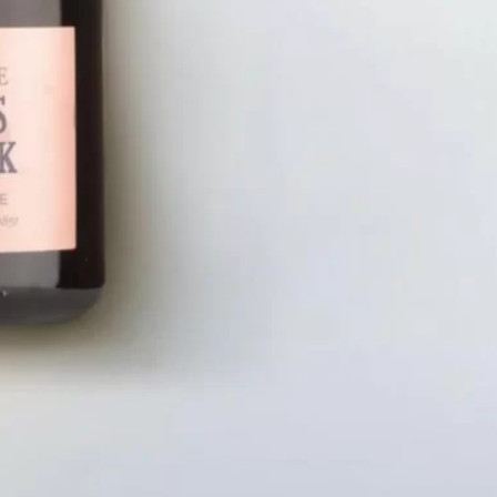
LIÊN HỆ
CHÍN
Số điện thoại: 0987329793
Chính S
Địa chỉ: 489 Hoàng Quốc Việt, Dịch
Chính S
Vọng Hậu, Cầu Giấy, Hà Nội, Việt Nam
Chính Sá
Email: hoakymart@gmail.com
Bảo Mật
WEBSITE: https://hoakymart.net/
Phương 