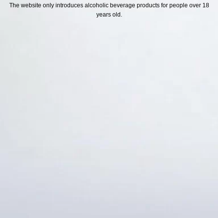
H SÁCH
Địa chỉ
The website only introduces alcoholic beverage products for people over 18
years old.
ách Hoàn Tiền
ách Giao Hàng
ch Đổi Trả - Bảo Hành
 Thông Tin Khách Hàng
Thức Thanh Toán
Thống kê truy cập
👁 Tổng truy cập:
1743426
📅 Hôm nay:
7208
📆 Hôm qua:
14976
🟢 Đang online:
52