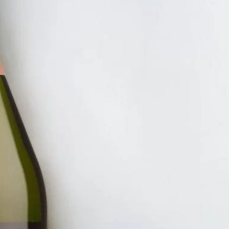
RƯỢU V
RƯỢU 
=>BÁN
650.00
ĐĂNG KÝ EMAIL NH
Đăng ký để nhận thông báo mới nhất về khuyến m
bạn.