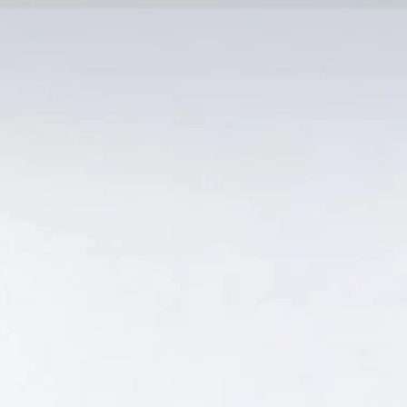
MẠI TỐT
Tin Tức
SẢN PHẨM BÁN CHẠY
GIỎ HÀNG /
0
₫
Hiển thị kết quả duy nhất
NHẤT HÀ