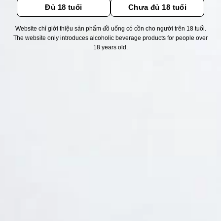
Đủ 18 tuổi
Chưa đủ 18 tuổi
Website chỉ giới thiệu sản phẩm đồ uống có cồn cho người trên 18 tuổi.
Thống kê truy cập
The website only introduces alcoholic beverage products for people over
18 years old.
👁 Tổng truy cập:
1715128
📅 Hôm nay:
6283
📆 Hôm qua:
11524
🟢 Đang online:
29
Fanpapge