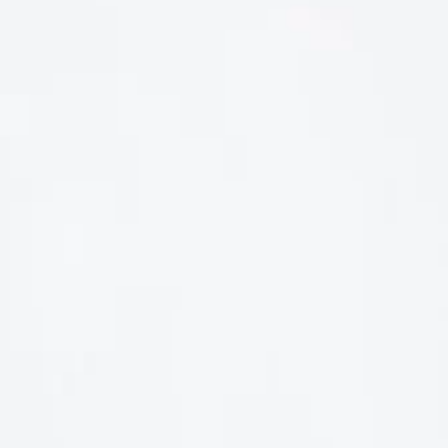
LIÊN HỆ
Số điện thoại: 0987329793
Địa chỉ: 489 Hoàng Quốc Việt, Dịch Vọng Hậu, Cầu Giấy, Hà
Nội, Việt Nam
Email: hoakymart@gmail.com
WEBSITE: https://hoakymart.net/