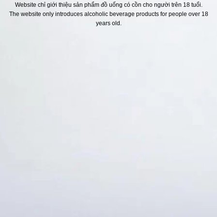
Website chỉ giới thiệu sản phẩm đồ uống có cồn cho người trên 18 tuổi.
The website only introduces alcoholic beverage products for people over 18
H SÁCH
Địa chỉ
years old.
ách Hoàn Tiền
ách Giao Hàng
ch Đổi Trả - Bảo Hành
 Thông Tin Khách Hàng
Thức Thanh Toán
Thống kê truy cập
👁 Tổng truy cập:
1742805
📅 Hôm nay:
6588
📆 Hôm qua:
14976