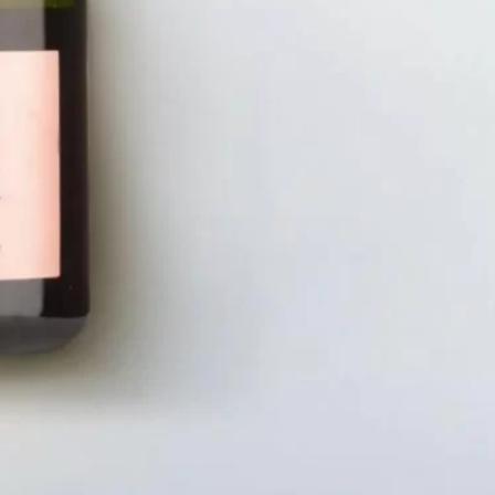
LIÊN HỆ
CHÍN
Số điện thoại: 0987329793
Chính S
Địa chỉ: 489 Hoàng Quốc Việt, Dịch
Chính S
Vọng Hậu, Cầu Giấy, Hà Nội, Việt Nam
Chính Sá
Email: hoakymart@gmail.com
Bảo Mật
WEBSITE: https://hoakymart.net/
Phương 