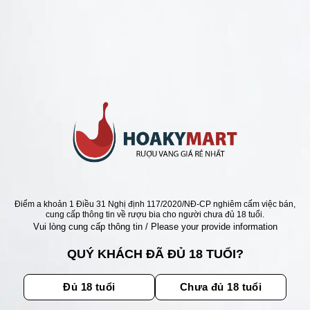
ANG Ý GIÁ RẺ NHẤT
Ý V10 PRIMITIVO DEL
TO 18,5 ĐỘ =>GIÁ TỐT
xếp
Giá
Giá
000
₫
2.450.000
₫
gốc
hiện
5
là:
tại
3.250.000 ₫.
là:
2.450.000 ₫.
Điểm a khoản 1 Điều 31 Nghị định 117/2020/NĐ-CP nghiêm cấm việc bán,
ẬN ƯU ĐÃI
cung cấp thông tin về rượu bia cho người chưa đủ 18 tuổi.
Vui lòng cung cấp thông tin / Please your provide information
ãi, sự kiện mới nhất dành cho
QUÝ KHÁCH ĐÃ ĐỦ 18 TUỔI?
Đủ 18 tuổi
Chưa đủ 18 tuổi