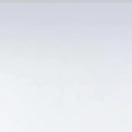
MẠI TỐT
Tin Tức
SẢN PHẨM BÁN CHẠY
GIỎ HÀNG /
0
₫
Hiển thị kết quả duy nhất
TO 18.5