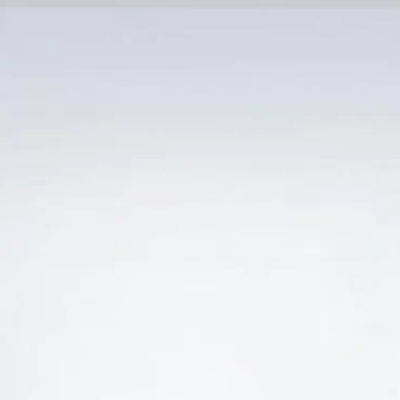
Trang Chủ
SẢN PHẨM KHUYẾN 
 “BÁN RƯỢU VANG Ý V10 PRIMITIVO DEL SALEN
-25%