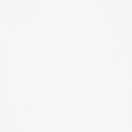
LIÊN HỆ
Số điện thoại: 0987329793
Địa chỉ: 489 Hoàng Quốc Việt, Dịch Vọng Hậu, Cầu Giấy, Hà
Nội, Việt Nam
Email: hoakymart@gmail.com
WEBSITE: https://hoakymart.net/