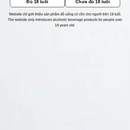
Đủ 18 tuổi
Chưa đủ 18 tuổi
Website chỉ giới thiệu sản phẩm đồ uống có cồn cho người trên 18 tuổi.
Thống kê truy cập
The website only introduces alcoholic beverage products for people over
18 years old.
👁 Tổng truy cập:
1743398
📅 Hôm nay:
7180
📆 Hôm qua:
14976
🟢 Đang online:
58
Fanpapge