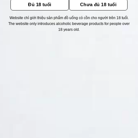
Đủ 18 tuổi
Chưa đủ 18 tuổi
Website chỉ giới thiệu sản phẩm đồ uống có cồn cho người trên 18 tuổi.
Thống kê truy cập
The website only introduces alcoholic beverage products for people over
18 years old.
👁 Tổng truy cập:
1711561
📅 Hôm nay:
2717
📆 Hôm qua:
11524
🟢 Đang online:
65
Fanpapge