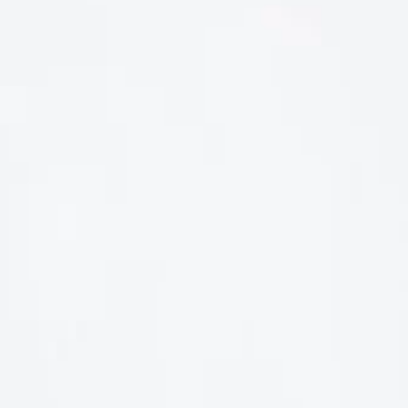
LIÊN HỆ
Số điện thoại: 0987329793
Địa chỉ: 489 Hoàng Quốc Việt, Dịch Vọng Hậu, Cầu Giấy, Hà
Nội, Việt Nam
Email: hoakymart@gmail.com
WEBSITE: https://hoakymart.net/