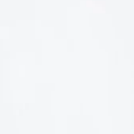
LIÊN HỆ
Số điện thoại: 0987329793
Địa chỉ: 489 Hoàng Quốc Việt, Dịch Vọng Hậu, Cầu Giấy, Hà
Nội, Việt Nam
Email: hoakymart@gmail.com
WEBSITE: https://hoakymart.net/