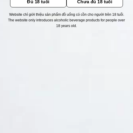
Đủ 18 tuổi
Chưa đủ 18 tuổi
Website chỉ giới thiệu sản phẩm đồ uống có cồn cho người trên 18 tuổi.
Thống kê truy cập
The website only introduces alcoholic beverage products for people over
18 years old.
👁 Tổng truy cập:
1732671
📅 Hôm nay:
11439
📆 Hôm qua:
12384
🟢 Đang online:
43
Fanpapge