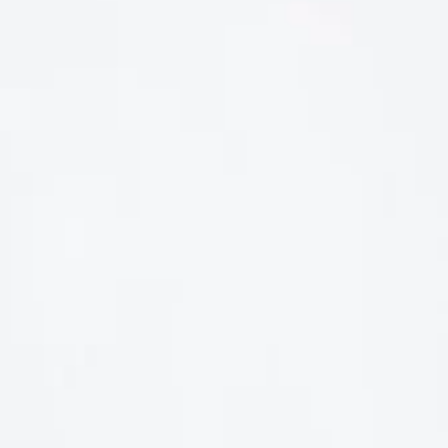
LIÊN HỆ
Số điện thoại: 0987329793
Địa chỉ: 489 Hoàng Quốc Việt, Dịch Vọng Hậu, Cầu Giấy, Hà
Nội, Việt Nam
Email: hoakymart@gmail.com
WEBSITE: https://hoakymart.net/