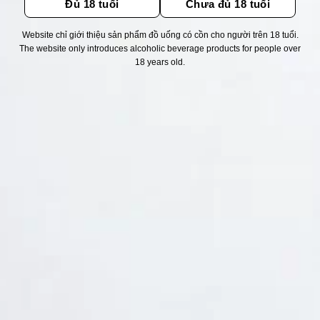
Đủ 18 tuổi
Chưa đủ 18 tuổi
Website chỉ giới thiệu sản phẩm đồ uống có cồn cho người trên 18 tuổi.
Thống kê truy cập
The website only introduces alcoholic beverage products for people over
18 years old.
👁 Tổng truy cập:
1750201
📅 Hôm nay:
13979
📆 Hôm qua:
14976
🟢 Đang online:
50
Fanpapge