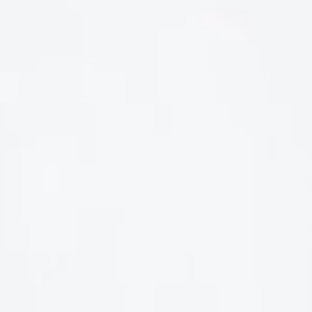
LIÊN HỆ
Số điện thoại: 0987329793
Địa chỉ: 489 Hoàng Quốc Việt, Dịch Vọng Hậu, Cầu Giấy, Hà
Nội, Việt Nam
Email: hoakymart@gmail.com
WEBSITE: https://hoakymart.net/