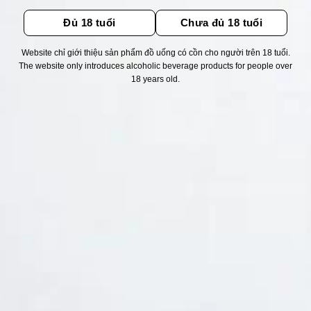
Đủ 18 tuổi
Chưa đủ 18 tuổi
Website chỉ giới thiệu sản phẩm đồ uống có cồn cho người trên 18 tuổi.
The website only introduces alcoholic beverage products for people over
Thống kê truy cập
18 years old.
👁 Tổng truy cập:
1724922
📅 Hôm nay:
3691
📆 Hôm qua:
12384
🟢 Đang online:
58
Fanpapge