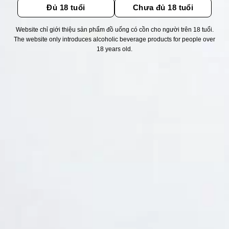
Đủ 18 tuổi
Chưa đủ 18 tuổi
Website chỉ giới thiệu sản phẩm đồ uống có cồn cho người trên 18 tuổi.
Thống kê truy cập
The website only introduces alcoholic beverage products for people over
18 years old.
👁 Tổng truy cập:
1723727
📅 Hôm nay:
2496
📆 Hôm qua:
12384
🟢 Đang online:
52
Fanpapge