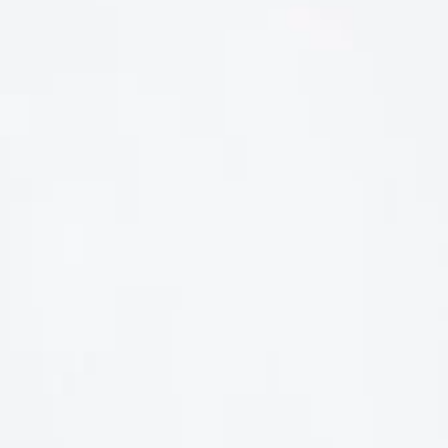
LIÊN HỆ
Số điện thoại: 0987329793
Địa chỉ: 489 Hoàng Quốc Việt, Dịch Vọng Hậu, Cầu Giấy, Hà
Nội, Việt Nam
Email: hoakymart@gmail.com
WEBSITE: https://hoakymart.net/