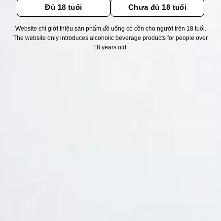
Đủ 18 tuổi
Chưa đủ 18 tuổi
Website chỉ giới thiệu sản phẩm đồ uống có cồn cho người trên 18 tuổi.
Thống kê truy cập
The website only introduces alcoholic beverage products for people over
18 years old.
👁 Tổng truy cập:
1715196
📅 Hôm nay:
6351
📆 Hôm qua:
11524
🟢 Đang online:
46
Fanpapge