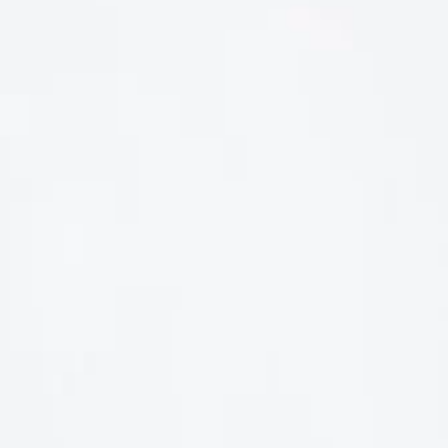
LIÊN HỆ
Số điện thoại: 0987329793
Địa chỉ: 489 Hoàng Quốc Việt, Dịch Vọng Hậu, Cầu Giấy, Hà
Nội, Việt Nam
Email: hoakymart@gmail.com
WEBSITE: https://hoakymart.net/