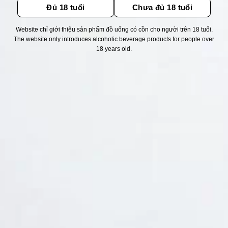
Đủ 18 tuổi
Chưa đủ 18 tuổi
Website chỉ giới thiệu sản phẩm đồ uống có cồn cho người trên 18 tuổi.
Thống kê truy cập
The website only introduces alcoholic beverage products for people over
18 years old.
👁 Tổng truy cập:
1737353
📅 Hôm nay:
1140
📆 Hôm qua:
14976
🟢 Đang online:
49
Fanpapge