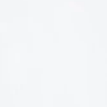
LIÊN HỆ
Số điện thoại: 0987329793
Địa chỉ: 489 Hoàng Quốc Việt, Dịch Vọng Hậu, Cầu Giấy, Hà
Nội, Việt Nam
Email: hoakymart@gmail.com
WEBSITE: https://hoakymart.net/