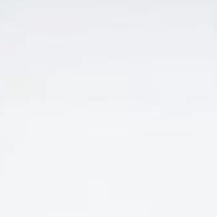
RƯỢU VANG PHÁP =>BÁN RẺ NHẤT 100K
VANG PHÁP CHATEAU
PAUL MAS CLOS DE
SAVIGNAC RẺ
Giá
Giá
1.350.000
₫
950.000
₫
gốc
hiện
là:
tại
1.350.000 ₫.
là:
950.000 ₫.
ĐĂNG KÝ EMAIL NHẬN ƯU ĐÃI
Đăng ký để nhận thông báo mới nhất về khuyến mãi, sự kiện
mới nhất dành cho bạn.