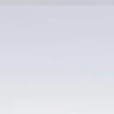
Bỏ
qua
nội
dung
Danh mục sản phẩm
TRANG CHỦ
/
SẢN PHẨM ĐƯỢC GẮN THẺ
“CHATEAU PAUL MAS CLOS DE SAVIGNAC GRES DE
MONTPELLIER GIÁ QUÁ RẺ”
LỌC
-30%