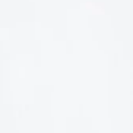
LIÊN HỆ
Số điện thoại: 0987329793
Địa chỉ: 489 Hoàng Quốc Việt, Dịch Vọng Hậu, Cầu Giấy, Hà
Nội, Việt Nam
Email: hoakymart@gmail.com
WEBSITE: https://hoakymart.net/