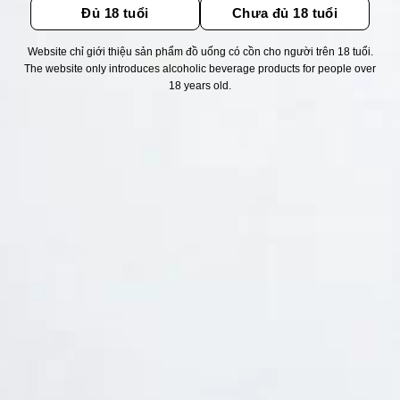
Đủ 18 tuổi
Chưa đủ 18 tuổi
Website chỉ giới thiệu sản phẩm đồ uống có cồn cho người trên 18 tuổi.
Thống kê truy cập
The website only introduces alcoholic beverage products for people over
18 years old.
👁 Tổng truy cập:
1709066
📅 Hôm nay:
222
📆 Hôm qua:
11524
🟢 Đang online:
38
Fanpapge