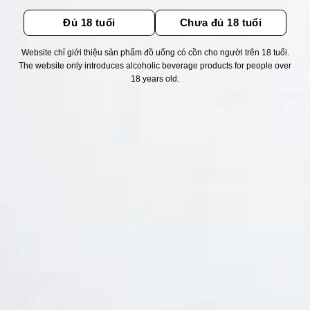
Đủ 18 tuổi
Chưa đủ 18 tuổi
Website chỉ giới thiệu sản phẩm đồ uống có cồn cho người trên 18 tuổi.
The website only introduces alcoholic beverage products for people over
Thống kê truy cập
18 years old.
👁 Tổng truy cập:
1754891
📅 Hôm nay:
3718
📆 Hôm qua:
14948
🟢 Đang online:
50
Fanpapge