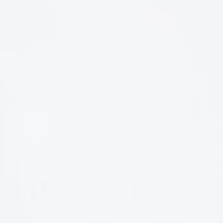
LIÊN HỆ
Số điện thoại: 0987329793
Địa chỉ: 489 Hoàng Quốc Việt, Dịch Vọng Hậu, Cầu Giấy, Hà
Nội, Việt Nam
Email: hoakymart@gmail.com
WEBSITE: https://hoakymart.net/