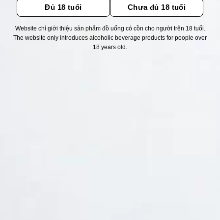
Đủ 18 tuổi
Chưa đủ 18 tuổi
Website chỉ giới thiệu sản phẩm đồ uống có cồn cho người trên 18 tuổi.
Thống kê truy cập
The website only introduces alcoholic beverage products for people over
18 years old.
👁 Tổng truy cập:
1744809
📅 Hôm nay:
8590
📆 Hôm qua:
14976
🟢 Đang online:
71
Fanpapge