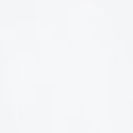
LIÊN HỆ
Số điện thoại: 0987329793
Địa chỉ: 489 Hoàng Quốc Việt, Dịch Vọng Hậu, Cầu Giấy, Hà
Nội, Việt Nam
Email: hoakymart@gmail.com
WEBSITE: https://hoakymart.net/