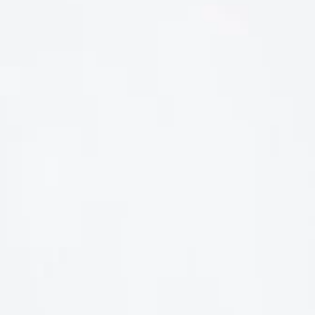
LIÊN HỆ
Số điện thoại: 0987329793
Địa chỉ: 489 Hoàng Quốc Việt, Dịch Vọng Hậu, Cầu Giấy, Hà
Nội, Việt Nam
Email: hoakymart@gmail.com
WEBSITE: https://hoakymart.net/