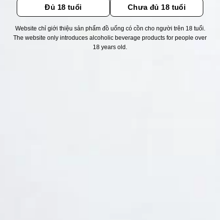
Đủ 18 tuổi
Chưa đủ 18 tuổi
Website chỉ giới thiệu sản phẩm đồ uống có cồn cho người trên 18 tuổi.
Thống kê truy cập
The website only introduces alcoholic beverage products for people over
18 years old.
👁 Tổng truy cập:
1745373
📅 Hôm nay:
9154
📆 Hôm qua:
14976
🟢 Đang online:
60
Fanpapge