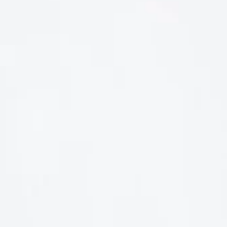
LIÊN HỆ
Số điện thoại: 0987329793
Địa chỉ: 489 Hoàng Quốc Việt, Dịch Vọng Hậu, Cầu Giấy, Hà
Nội, Việt Nam
Email: hoakymart@gmail.com
WEBSITE: https://hoakymart.net/