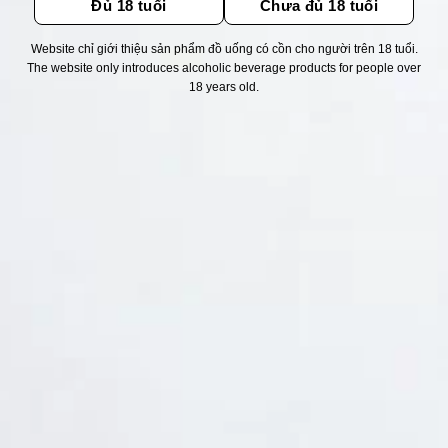
Đủ 18 tuổi
Chưa đủ 18 tuổi
Website chỉ giới thiệu sản phẩm đồ uống có cồn cho người trên 18 tuổi.
Thống kê truy cập
The website only introduces alcoholic beverage products for people over
18 years old.
👁 Tổng truy cập:
1717526
📅 Hôm nay:
8680
📆 Hôm qua:
11524
🟢 Đang online:
40
Fanpapge