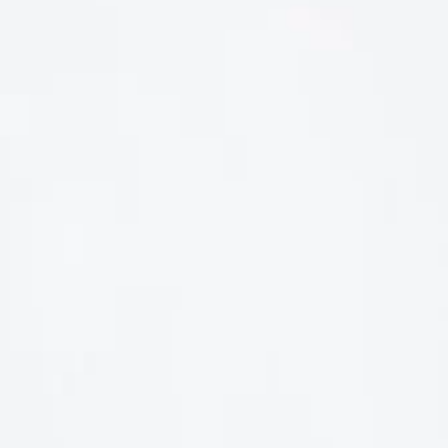
LIÊN HỆ
Số điện thoại: 0987329793
Địa chỉ: 489 Hoàng Quốc Việt, Dịch Vọng Hậu, Cầu Giấy, Hà
Nội, Việt Nam
Email: hoakymart@gmail.com
WEBSITE: https://hoakymart.net/