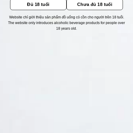
Đủ 18 tuổi
Chưa đủ 18 tuổi
Website chỉ giới thiệu sản phẩm đồ uống có cồn cho người trên 18 tuổi.
Thống kê truy cập
The website only introduces alcoholic beverage products for people over
18 years old.
👁 Tổng truy cập:
1726677
📅 Hôm nay:
5446
📆 Hôm qua:
12384
🟢 Đang online:
69
Fanpapge