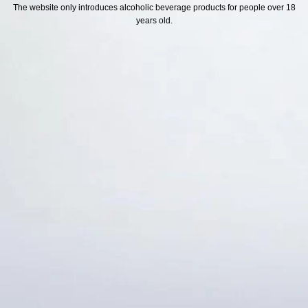
H SÁCH
Địa chỉ
The website only introduces alcoholic beverage products for people over 18
years old.
ách Hoàn Tiền
ách Giao Hàng
ch Đổi Trả - Bảo Hành
 Thông Tin Khách Hàng
Thức Thanh Toán
Thống kê truy cập
👁 Tổng truy cập:
1723089
📅 Hôm nay:
1858
📆 Hôm qua:
12384
🟢 Đang online:
45