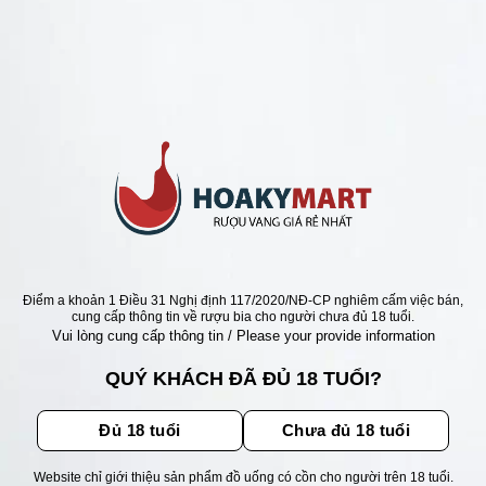
VANG PORTUGAL
 VANG NIER FINE RUBY
=>RẺ NHẤT
Giá
Giá
0
₫
790.000
₫
gốc
hiện
là:
tại
880.000 ₫.
là:
790.000 ₫.
ẬN ƯU ĐÃI
Điểm a khoản 1 Điều 31 Nghị định 117/2020/NĐ-CP nghiêm cấm việc bán,
cung cấp thông tin về rượu bia cho người chưa đủ 18 tuổi.
Vui lòng cung cấp thông tin / Please your provide information
ãi, sự kiện mới nhất dành cho
QUÝ KHÁCH ĐÃ ĐỦ 18 TUỔI?
Đủ 18 tuổi
Chưa đủ 18 tuổi
Website chỉ giới thiệu sản phẩm đồ uống có cồn cho người trên 18 tuổi.