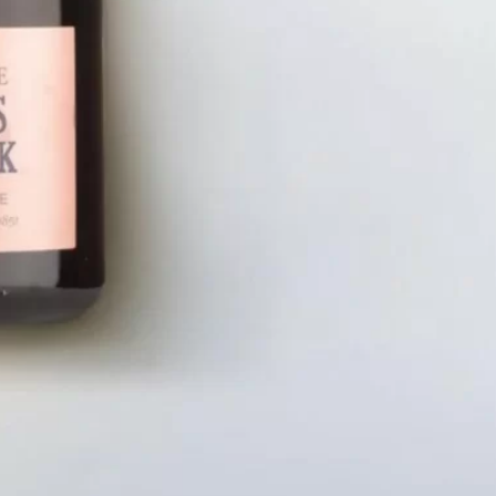
LIÊN HỆ
CHÍN
Số điện thoại: 0987329793
Chính S
Địa chỉ: 489 Hoàng Quốc Việt, Dịch
Chính S
Vọng Hậu, Cầu Giấy, Hà Nội, Việt Nam
Chính Sá
Email: hoakymart@gmail.com
Bảo Mật
WEBSITE: https://hoakymart.net/
Phương 