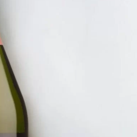
RƯỢU 
RƯỢU
PORTO
880.00
ĐĂNG KÝ EMAIL NH
Đăng ký để nhận thông báo mới nhất về khuyến m
bạn.