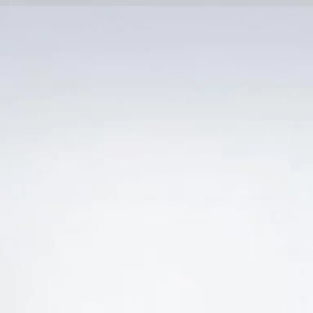
Trang Chủ
SẢN PHẨM KHUYẾN 
“ĐỊA CHỈ BÁN RƯỢU VANG NIER FINE RUBY POR
-10%