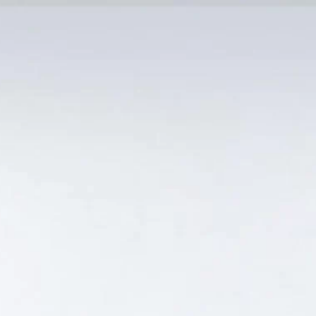
MẠI TỐT
Tin Tức
SẢN PHẨM BÁN CHẠY
GIỎ HÀNG /
0
₫
Hiển thị kết quả duy nhất
TO GIÁ