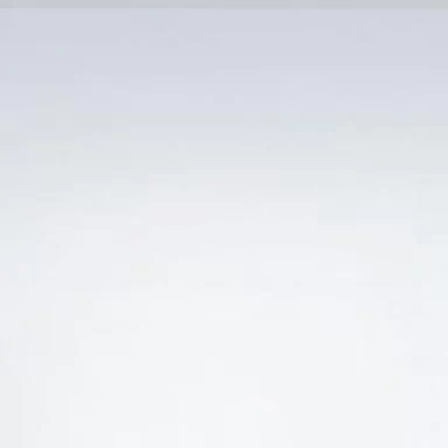
Trang Chủ
SẢN PHẨM KHUYẾN 
Ẻ “ĐỊA CHỈ BÁN RƯỢU VANG PHÁP CHATEAU DE
-28%