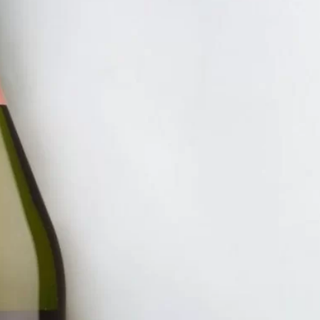
NHẤT 100K
RƯỢU V
RƯỢU 
LAMAR
1.550.
ĐĂNG KÝ EMAIL NH
Đăng ký để nhận thông báo mới nhất về khuyến m
bạn.