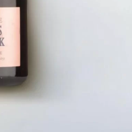
LIÊN HỆ
CHÍN
Số điện thoại: 0987329793
Chính S
Địa chỉ: 489 Hoàng Quốc Việt, Dịch
Chính S
Vọng Hậu, Cầu Giấy, Hà Nội, Việt Nam
Chính Sá
Email: hoakymart@gmail.com
Bảo Mật
WEBSITE: https://hoakymart.net/
Phương 