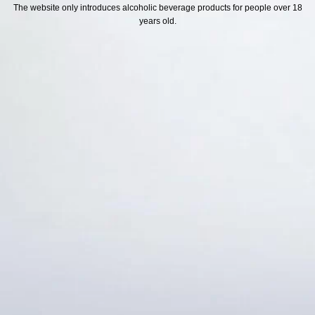
H SÁCH
Địa chỉ
The website only introduces alcoholic beverage products for people over 18
years old.
ách Hoàn Tiền
ách Giao Hàng
ch Đổi Trả - Bảo Hành
 Thông Tin Khách Hàng
Thức Thanh Toán
Thống kê truy cập
👁 Tổng truy cập:
1742869
📅 Hôm nay:
6652
📆 Hôm qua:
14976
🟢 Đang online:
58