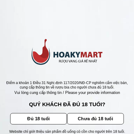
ANG PHÁP =>BÁN RẺ NHẤT 100K
VANG PHÁP CHATEAU DE
QUE =>GIÁ RẺ NHẤT
Giá
Giá
000
₫
1.120.000
₫
gốc
hiện
là:
tại
1.550.000 ₫.
là:
1.120.000 ₫.
ẬN ƯU ĐÃI
Điểm a khoản 1 Điều 31 Nghị định 117/2020/NĐ-CP nghiêm cấm việc bán,
cung cấp thông tin về rượu bia cho người chưa đủ 18 tuổi.
Vui lòng cung cấp thông tin / Please your provide information
ãi, sự kiện mới nhất dành cho
QUÝ KHÁCH ĐÃ ĐỦ 18 TUỔI?
Đủ 18 tuổi
Chưa đủ 18 tuổi
Website chỉ giới thiệu sản phẩm đồ uống có cồn cho người trên 18 tuổi.