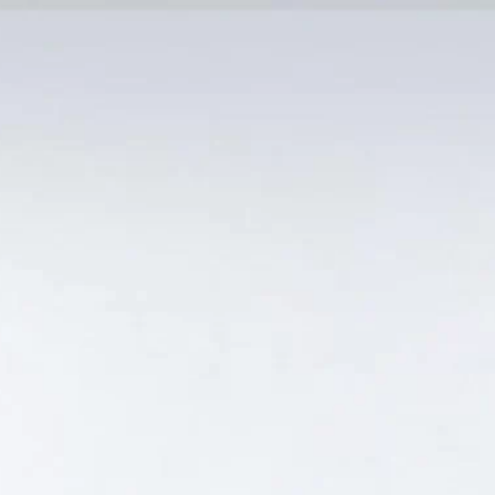
MẠI TỐT
Tin Tức
SẢN PHẨM BÁN CHẠY
GIỎ HÀNG /
0
₫
Hiển thị kết quả duy nhất